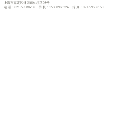
上海市嘉定区外冈镇仙桥路95号
电 话：021-59580256 手 机：15800968224 传 真：021-59556150