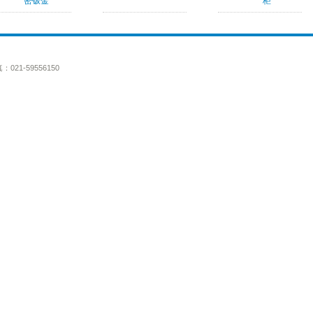
密钣金
柜
：021-59556150