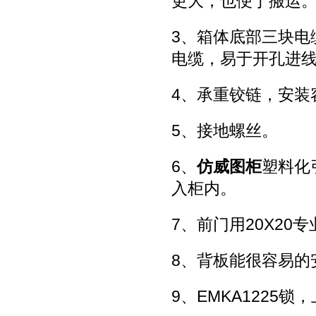
更大，也便于搬运
3、箱体底部三块电
电缆，易于开孔进
4、承重铰链，安装
5、接地螺丝。
6、
仿威图柜
塑料化
入柜内。
7、前门用20X2
8、背板能很容易的
9、EMKA1225